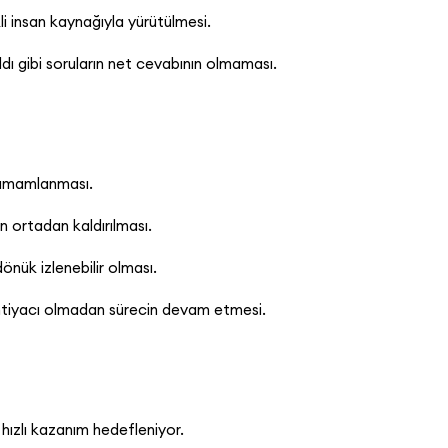
li insan kaynağıyla yürütülmesi.
ldı gibi soruların net cevabının olmaması.
 tamamlanması.
 ortadan kaldırılması.
nük izlenebilir olması.
 ihtiyacı olmadan sürecin devam etmesi.
ızlı kazanım hedefleniyor.