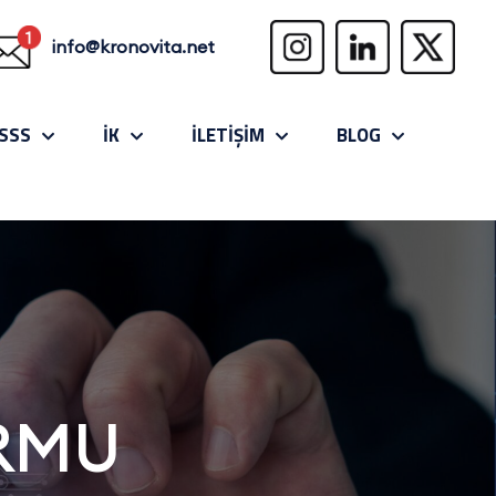
info@kronovita.net
SSS
İK
İLETİŞİM
BLOG
ORMU