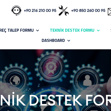
+90 216 210 00 95
+90 850 260 00 95
REÇ TALEP FORMU
TEKNİK DESTEK FORMU
DASHBOARD
NİK DESTEK F