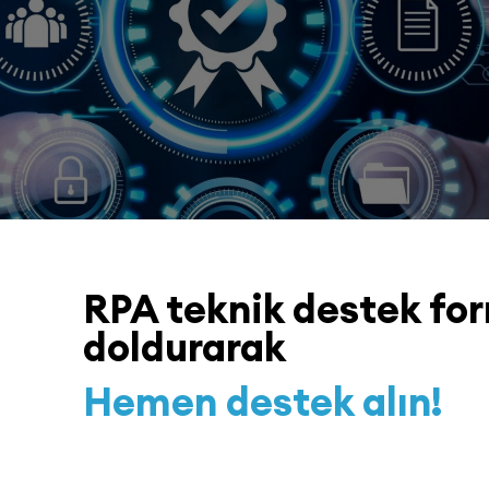
RPA teknik destek
fo
doldurarak
Hemen destek alın!