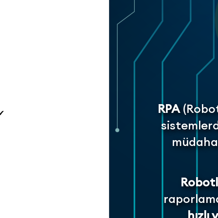
RPA
(Robot
 ✔
sistemler
müdahal
Robotl
raporlama
hızlı