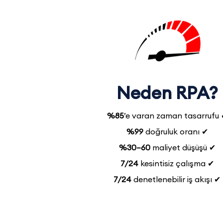
Neden
RPA?
%85
’e varan zaman tasarrufu
%99
doğruluk oranı ✔
%30–60
maliyet düşüşü ✔
7/24
kesintisiz çalışma ✔
7/24
denetlenebilir iş akışı ✔