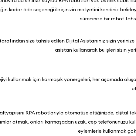
onovita’da sınırsız sayıda RPA robotları var. Üstelik sabit lis
ğın kadar öde seçeneği ile işinizin maliyetini kendiniz belirley
sürecinize bir robot tahsi
arafından size tahsis edilen Dijital Asistanınız sizin yeriniz
asistan kullanarak bu işleri sizin ye
jiyi kullanmak için karmaşık yönergeleri, her aşamada oluşan
e
 altyapısını RPA robotlarıyla otomatize ettiğinizde, dijital tek
ımlar atmak, onları karmaşadan uzak, cep telefonunuzu kulla
eylemlerle kullanmak çok