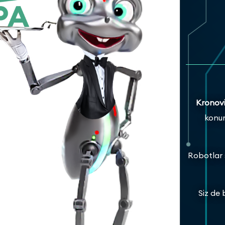
Kronov
konum
Robotlar s
Siz de