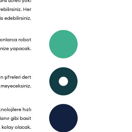
ans ücreti yok!
ebilirsiniz. Her
s edebilirsiniz.
e onlarca robot
rinize yapacak.
 şifreleri dert
tmeyeceksiniz.
nolojilere hızlı
nır gibi basit
 kolay olacak.