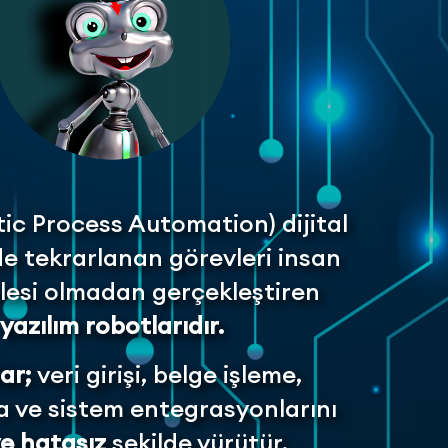
ic Process Automation) dijital
de tekrarlanan görevleri insan
esi olmadan gerçekleştiren
yazılım robotlarıdır.
ar;
veri girişi, belge işleme,
 ve sistem entegrasyonlarını
 ve hatasız
şekilde yürütür.