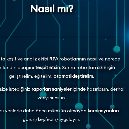
Nasıl mı?
ita
keşif ve analiz ekibi
RPA
robotlarının nasıl ve nerede
landırılacağını
tespit etsin
. Sonra robotları
sizin için
geliştirelim, eğitelim,
otomatikleştirelim
.
ize istediğiniz
raporları
saniyeler içinde
hazırlasın, derhal
veriyi sunsun.
 bu verilerle daha önce mümkün olmayan
korelasyonları
görün/keşfedin/uygulayın.