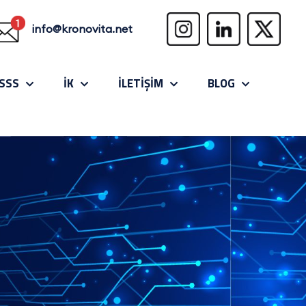
info@kronovita.net
SSS
İK
İLETİŞİM
BLOG