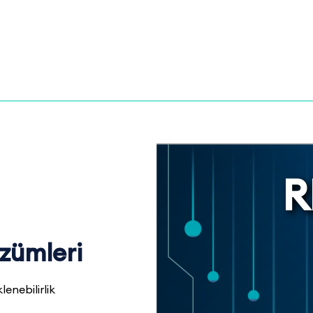
R
zümleri
lenebilirlik