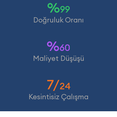
%
99
Doğruluk Oranı
%
60
Maliyet Düşüşü
7/
24
Kesintisiz Çalışma