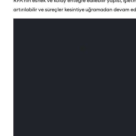
RPA’nın esnek ve kolay entegre edilebilir yapısı, işlet
artırılabilir ve süreçler kesintiye uğramadan devam ede