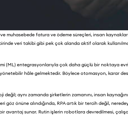
ns ve muhasebede fatura ve ödeme süreçleri, insan kaynakları
irinde veri takibi gibi pek çok alanda aktif olarak kullanılma
imi (ML) entegrasyonlarıyla çok daha güçlü bir noktaya ev
de yönetebilir hâle gelmektedir. Böylece otomasyon, karar d
loji değil; aynı zamanda şirketlerin zamanını, insan kaynağı
ri göz önüne alındığında, RPA artık bir tercih değil, neredeys
 bir avantaj sunar. Rutin işlerin robotlara devredilmesi, çalı