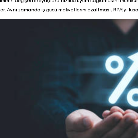
melerin değişen ihtiyaçlara hızlıca uyum sağlamasını mümkün k
r. Aynı zamanda iş gücü maliyetlerini azaltması, RPA’yı kısa 