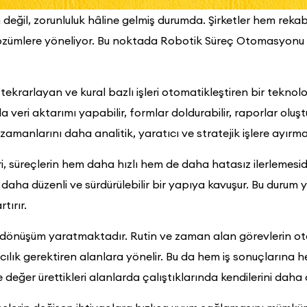
cih değil, zorunluluk hâline gelmiş durumda. Şirketler hem r
çözümlere yöneliyor. Bu noktada Robotik Süreç Otomasyonu (R
 tekrarlayan ve kural bazlı işleri otomatikleştiren bir teknolo
da veri aktarımı yapabilir, formlar doldurabilir, raporlar olu
amanlarını daha analitik, yaratıcı ve stratejik işlere ayırma 
i, süreçlerin hem daha hızlı hem de daha hatasız ilerlemesidi
 daha düzenli ve sürdürülebilir bir yapıya kavuşur. Bu duru
tırır.
 dönüşüm yaratmaktadır. Rutin ve zaman alan görevlerin ot
cılık gerektiren alanlara yönelir. Bu da hem iş sonuçların
değer ürettikleri alanlarda çalıştıklarında kendilerini daha 