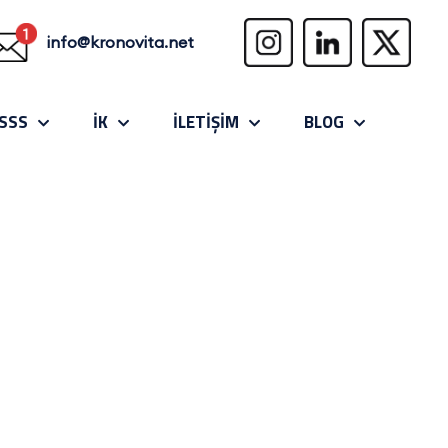
info@kronovita.net
SSS
İK
İLETİŞİM
BLOG