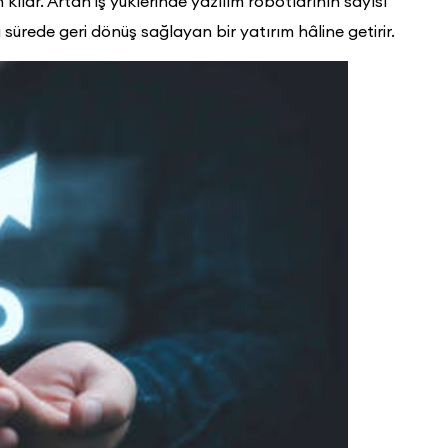
ılar. Artan iş yüklerinde yazılım robotlarının sayısı
sürede geri dönüş sağlayan bir yatırım hâline getirir.